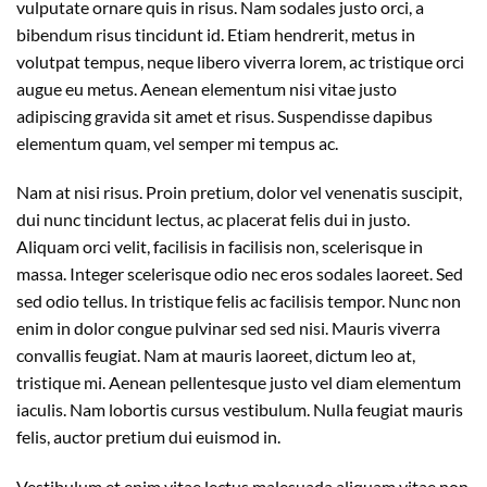
vulputate ornare quis in risus. Nam sodales justo orci, a
bibendum risus tincidunt id. Etiam hendrerit, metus in
volutpat tempus, neque libero viverra lorem, ac tristique orci
augue eu metus. Aenean elementum nisi vitae justo
adipiscing gravida sit amet et risus. Suspendisse dapibus
elementum quam, vel semper mi tempus ac.
Nam at nisi risus. Proin pretium, dolor vel venenatis suscipit,
dui nunc tincidunt lectus, ac placerat felis dui in justo.
Aliquam orci velit, facilisis in facilisis non, scelerisque in
massa. Integer scelerisque odio nec eros sodales laoreet. Sed
sed odio tellus. In tristique felis ac facilisis tempor. Nunc non
enim in dolor congue pulvinar sed sed nisi. Mauris viverra
convallis feugiat. Nam at mauris laoreet, dictum leo at,
tristique mi. Aenean pellentesque justo vel diam elementum
iaculis. Nam lobortis cursus vestibulum. Nulla feugiat mauris
felis, auctor pretium dui euismod in.
Vestibulum et enim vitae lectus malesuada aliquam vitae non