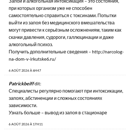
Запой и алкогольная интоксикация – это состояния,
при которых организм уже не способен
самостоятельно справиться с токсинами. Попытки
выйти из запоя без медицинского вмешательства
могут привести к серьёзным осложнениям, таким как
скачки давления, судороги, галлюцинации и даже
алкогольный психоз.
Получить дополнительные сведения –
http://narcolog-
na-dom-v-irkutske6.ru/
6 AOÛT 2026 À 6H47
Patrickbeiff
dit:
Специалисты регулярно помогают при интоксикации,
запоях, абстиненции и сложных состояниях
зависимости.
Узнать больше –
вывод из запоя в стационаре
6 AOÛT 2026 À 17H11