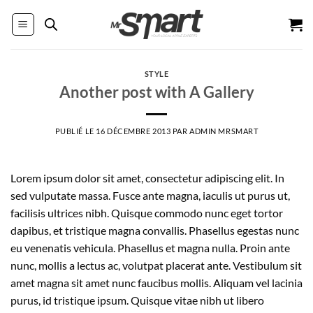
Passer
au
contenu
STYLE
Another post with A Gallery
PUBLIÉ LE
16 DÉCEMBRE 2013
PAR
ADMIN MRSMART
Lorem ipsum dolor sit amet, consectetur adipiscing elit. In
sed vulputate massa. Fusce ante magna, iaculis ut purus ut,
facilisis ultrices nibh. Quisque commodo nunc eget tortor
dapibus, et tristique magna convallis. Phasellus egestas nunc
eu venenatis vehicula. Phasellus et magna nulla. Proin ante
nunc, mollis a lectus ac, volutpat placerat ante. Vestibulum sit
amet magna sit amet nunc faucibus mollis. Aliquam vel lacinia
purus, id tristique ipsum. Quisque vitae nibh ut libero