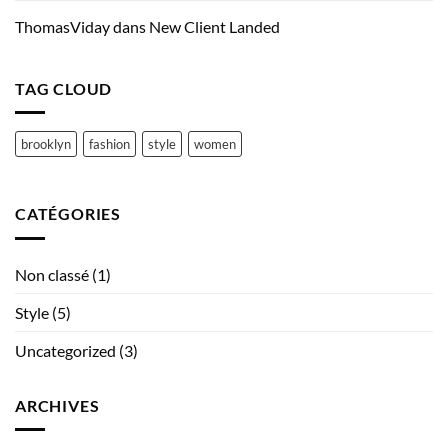
ThomasViday
dans
New Client Landed
TAG CLOUD
brooklyn
fashion
style
women
CATÉGORIES
Non classé
(1)
Style
(5)
Uncategorized
(3)
ARCHIVES