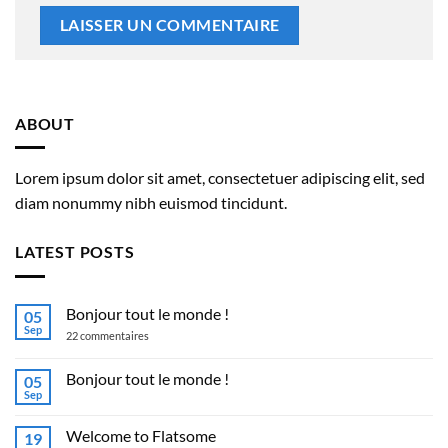
ABOUT
Lorem ipsum dolor sit amet, consectetuer adipiscing elit, sed
diam nonummy nibh euismod tincidunt.
LATEST POSTS
Bonjour tout le monde !
05
Sep
sur
22 commentaires
Bonjour
tout
le
Bonjour tout le monde !
05
monde !
Sep
Aucun
commentaire
sur
Welcome to Flatsome
19
Bonjour