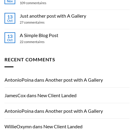
tout
Nov
sur
109 commentaires
le
Welcome
monde !
to
Flatsome
Just another post with A Gallery
13
Oct
sur
27 commentaires
Just
another
post
A Simple Blog Post
13
with
Oct
A
sur
22 commentaires
Gallery
A
Simple
Blog
Post
RECENT COMMENTS
AntonioPoina
dans
Another post with A Gallery
JamesCox
dans
New Client Landed
AntonioPoina
dans
Another post with A Gallery
WillieOxymn
dans
New Client Landed