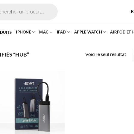
R
IPHONE
MAC
IPAD
APPLE WATCH
AIRPOD ET
ODUITS
Voici le seul résultat
FIÉS “HUB”
Ajouter à
la liste
d’envies