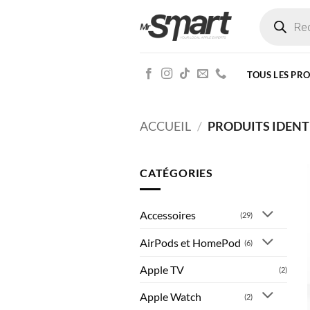
Passer
Recherche
de
au
produits
contenu
TOUS LES PR
ACCUEIL
/
PRODUITS IDENTI
CATÉGORIES
Accessoires
(29)
AirPods et HomePod
(6)
Apple TV
(2)
Apple Watch
(2)