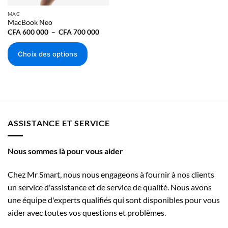
MAC
MacBook Neo
Plage
CFA
600 000
–
CFA
700 000
de
prix :
CFA 600
Choix des options
000
à
Ce
CFA 700
000
produit
a
plusieurs
variations.
ASSISTANCE ET SERVICE
Les
options
peuvent
Nous sommes là pour vous aider
être
choisies
Chez Mr Smart, nous nous engageons à fournir à nos clients
sur
un service d'assistance et de service de qualité. Nous avons
la
une équipe d'experts qualifiés qui sont disponibles pour vous
page
du
aider avec toutes vos questions et problèmes.
produit