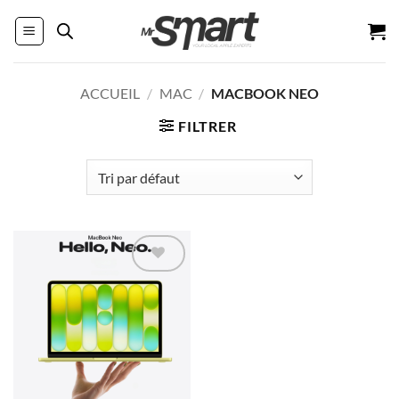
Passer
au
contenu
ACCUEIL
/
MAC
/
MACBOOK NEO
FILTRER
Ajouter à
la liste
d’envies