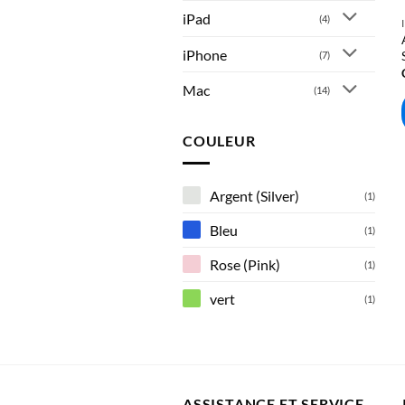
iPad
(4)
iPhone
(7)
Mac
(14)
COULEUR
Argent (Silver)
(1)
Bleu
(1)
Rose (Pink)
(1)
vert
(1)
ASSISTANCE ET SERVICE