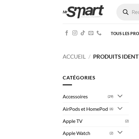
Passer
Recherche
de
au
produits
contenu
TOUS LES PR
ACCUEIL
/
PRODUITS IDENTI
CATÉGORIES
Accessoires
(29)
AirPods et HomePod
(6)
Apple TV
(2)
Apple Watch
(2)