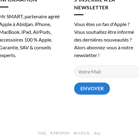
du
NEWSLETTER
produit
Mr SMART, partenaire agréé
Apple à Abidjan. iPhone,
Vous êtes un fan d'Apple ?
MacBook, iPad, AirPods,
Vous souhaitez être informé
accessoires 100 % Apple.
des dernières nouveautés ?
Garantie, SAV & conseils
Alors abonnez-vous à notre
experts.
newsletter !
FAQ
À PROPOS
ACCEUIL
ALL