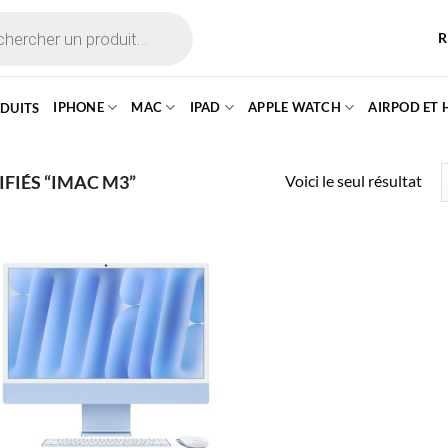
R
IPHONE
MAC
IPAD
APPLE WATCH
AIRPOD ET
ODUITS
Voici le seul résultat
FIÉS “IMAC M3”
Ajouter à
la liste
d’envies