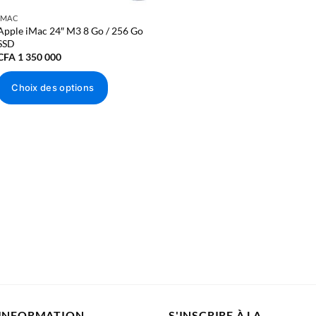
IMAC
Apple iMac 24″ M3 8 Go / 256 Go
SSD
CFA
1 350 000
Choix des options
Ce
produit
a
plusieurs
variations.
Les
options
peuvent
être
choisies
sur
la
page
INFORMATION
S'INSCRIRE À LA