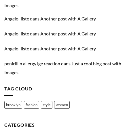
Images
AngeloHiste
dans
Another post with A Gallery
AngeloHiste
dans
Another post with A Gallery
AngeloHiste
dans
Another post with A Gallery
penicillin allergy ige reaction
dans
Just a cool blog post with
Images
TAG CLOUD
brooklyn
fashion
style
women
CATÉGORIES