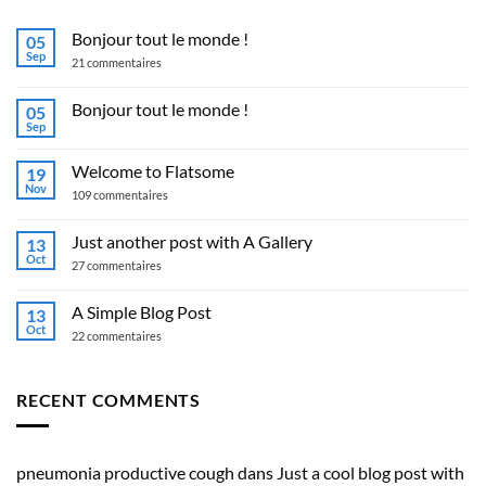
Bonjour tout le monde !
05
Sep
sur
21 commentaires
Bonjour
tout
le
Bonjour tout le monde !
05
monde !
Sep
Aucun
commentaire
sur
Welcome to Flatsome
19
Bonjour
tout
Nov
sur
109 commentaires
le
Welcome
monde !
to
Flatsome
Just another post with A Gallery
13
Oct
sur
27 commentaires
Just
another
post
A Simple Blog Post
13
with
Oct
A
sur
22 commentaires
Gallery
A
Simple
Blog
Post
RECENT COMMENTS
pneumonia productive cough
dans
Just a cool blog post with