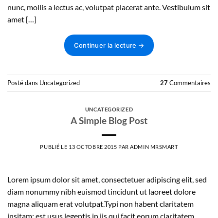
nunc, mollis a lectus ac, volutpat placerat ante. Vestibulum sit
amet […]
Continuer la lecture
→
Posté dans
Uncategorized
27
Commentaires
UNCATEGORIZED
A Simple Blog Post
PUBLIÉ LE
13 OCTOBRE 2015
PAR
ADMIN MRSMART
Lorem ipsum dolor sit amet, consectetuer adipiscing elit, sed
diam nonummy nibh euismod tincidunt ut laoreet dolore
magna aliquam erat volutpat.Typi non habent claritatem
insitam; est usus legentis in iis qui facit eorum claritatem.