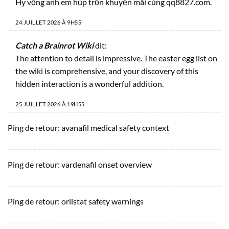
Hy vọng anh em húp trọn khuyến mãi cùng qq8827.com.
24 JUILLET 2026 À 9H55
Catch a Brainrot Wiki
dit:
The attention to detail is impressive. The easter egg list on
the wiki
is comprehensive, and your discovery of this
hidden interaction is a wonderful addition.
25 JUILLET 2026 À 19H55
Ping de retour:
avanafil medical safety context
Ping de retour:
vardenafil onset overview
Ping de retour:
orlistat safety warnings