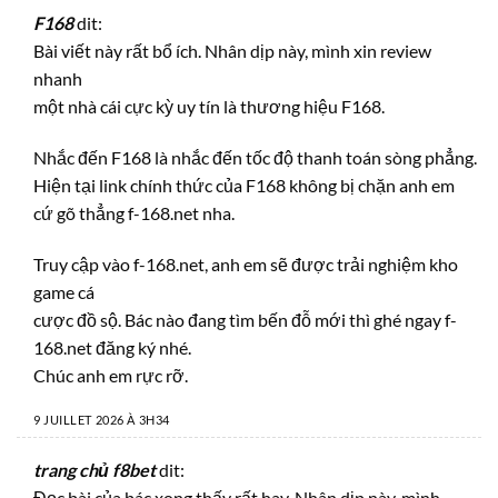
F168
dit:
Bài viết này rất bổ ích. Nhân dịp này, mình xin review
nhanh
một nhà cái cực kỳ uy tín là thương hiệu F168.
Nhắc đến F168 là nhắc đến tốc độ thanh toán sòng phẳng.
Hiện tại link chính thức của F168 không bị chặn anh em
cứ gõ thẳng f-168.net nha.
Truy cập vào f-168.net, anh em sẽ được trải nghiệm kho
game cá
cược đồ sộ. Bác nào đang tìm bến đỗ mới thì ghé ngay f-
168.net đăng ký nhé.
Chúc anh em rực rỡ.
9 JUILLET 2026 À 3H34
trang chủ f8bet
dit:
Đọc bài của bác xong thấy rất hay. Nhân dịp này, mình