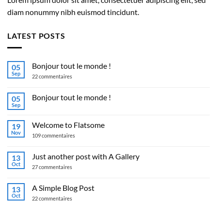
diam nonummy nibh euismod tincidunt.
LATEST POSTS
Bonjour tout le monde !
05
Sep
sur
22 commentaires
Bonjour
tout
le
Bonjour tout le monde !
05
monde !
Sep
Aucun
commentaire
sur
Welcome to Flatsome
19
Bonjour
tout
Nov
sur
109 commentaires
le
Welcome
monde !
to
Flatsome
Just another post with A Gallery
13
Oct
sur
27 commentaires
Just
another
post
A Simple Blog Post
13
with
Oct
A
sur
22 commentaires
Gallery
A
Simple
Blog