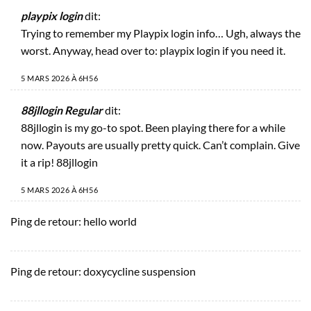
playpix login
dit:
Trying to remember my Playpix login info… Ugh, always the
worst. Anyway, head over to:
playpix login
if you need it.
5 MARS 2026 À 6H56
88jllogin Regular
dit:
88jllogin is my go-to spot. Been playing there for a while
now. Payouts are usually pretty quick. Can’t complain. Give
it a rip!
88jllogin
5 MARS 2026 À 6H56
Ping de retour:
hello world
Ping de retour:
doxycycline suspension