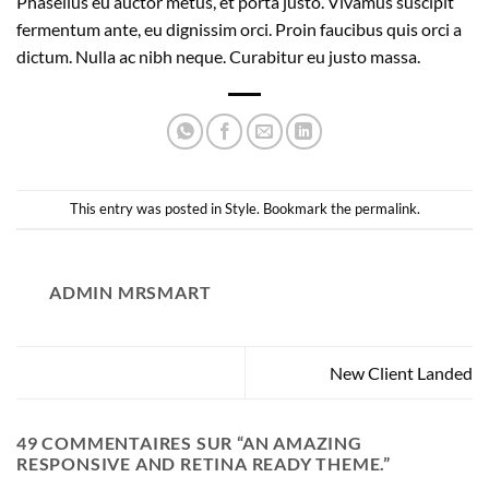
Phasellus eu auctor metus, et porta justo. Vivamus suscipit
fermentum ante, eu dignissim orci. Proin faucibus quis orci a
dictum. Nulla ac nibh neque. Curabitur eu justo massa.
This entry was posted in
Style
. Bookmark the
permalink
.
ADMIN MRSMART
New Client Landed
49 COMMENTAIRES SUR “
AN AMAZING
RESPONSIVE AND RETINA READY THEME.
”