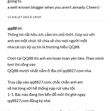
going to
a well-known blogger when you aren’t already. Cheers!
12 JUILLET 2026 À 12H29
qq88
dit:
Thông tin rất hữu ích, cảm ơn chủ thớt. Góp vui với
anh em một chút, tớ chia sẻ cho mọi người một
nhà cái cực kỳ uy tín là thương hiệu QQ88.
Chơi tại QQ88 thì anh em hoàn toàn yên tâm. Theo mình
test thì cổng vào
QQ88 mượt nhất nằm ở địa chỉ qq8827.com nha.
Truy cập vào qq8827.com, chắc chắn anh em
sẽ hài lòng với hệ thống nạp rút siêu tốc
1-1. Bác nào đang tìm bến đỗ mới thì ghé ngay
qq8827.com đăng ký nhé.