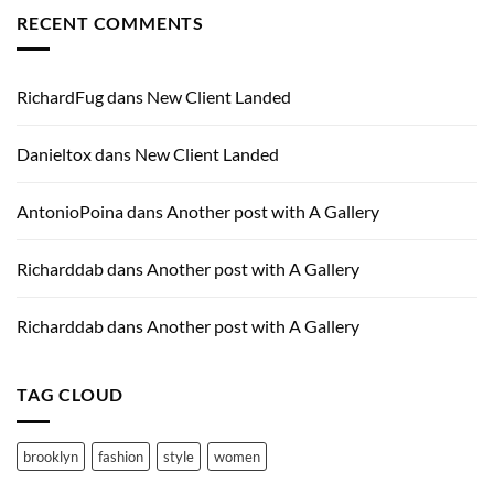
Post
RECENT COMMENTS
RichardFug
dans
New Client Landed
Danieltox
dans
New Client Landed
AntonioPoina
dans
Another post with A Gallery
Richarddab
dans
Another post with A Gallery
Richarddab
dans
Another post with A Gallery
TAG CLOUD
brooklyn
fashion
style
women