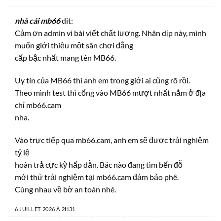
nhà cái mb66
dit:
Cảm ơn admin vì bài viết chất lượng. Nhân dịp này, mình
muốn giới thiệu một sân chơi đẳng
cấp bậc nhất mang tên MB66.
Uy tín của MB66 thì anh em trong giới ai cũng rõ rồi.
Theo mình test thì cổng vào MB66 mượt nhất nằm ở địa
chỉ mb66.cam
nha.
Vào trực tiếp qua mb66.cam, anh em sẽ được trải nghiệm
tỷ lệ
hoàn trả cực kỳ hấp dẫn. Bác nào đang tìm bến đỗ
mới thử trải nghiệm tại mb66.cam đảm bảo phê.
Cùng nhau về bờ an toàn nhé.
6 JUILLET 2026 À 2H31