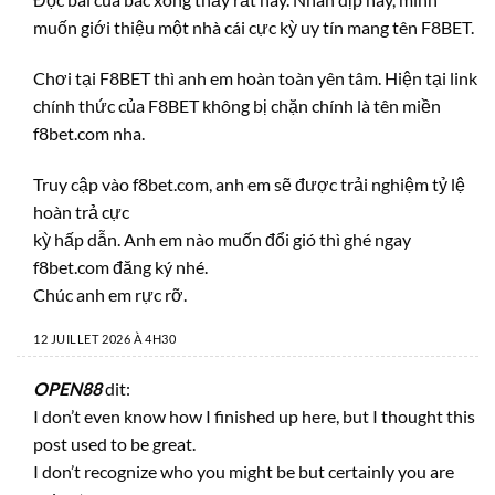
muốn giới thiệu một nhà cái cực kỳ uy tín mang tên F8BET.
Chơi tại F8BET thì anh em hoàn toàn yên tâm. Hiện tại link
chính thức của F8BET không bị chặn chính là tên miền
f8bet.com nha.
Truy cập vào f8bet.com, anh em sẽ được trải nghiệm tỷ lệ
hoàn trả cực
kỳ hấp dẫn. Anh em nào muốn đổi gió thì ghé ngay
f8bet.com đăng ký nhé.
Chúc anh em rực rỡ.
12 JUILLET 2026 À 4H30
OPEN88
dit:
I don’t even know how I finished up here, but I thought this
post used to be great.
I don’t recognize who you might be but certainly you are