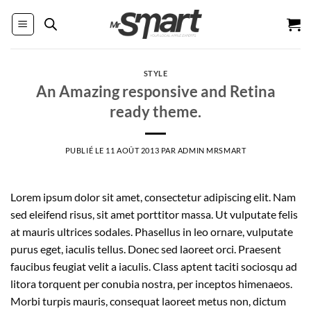
Passer
au
contenu
STYLE
An Amazing responsive and Retina
ready theme.
PUBLIÉ LE
11 AOÛT 2013
PAR
ADMIN MRSMART
Lorem ipsum dolor sit amet, consectetur adipiscing elit. Nam
sed eleifend risus, sit amet porttitor massa. Ut vulputate felis
at mauris ultrices sodales. Phasellus in leo ornare, vulputate
purus eget, iaculis tellus. Donec sed laoreet orci. Praesent
faucibus feugiat velit a iaculis. Class aptent taciti sociosqu ad
litora torquent per conubia nostra, per inceptos himenaeos.
Morbi turpis mauris, consequat laoreet metus non, dictum