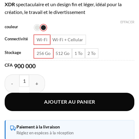
XDR
spectaculaire et un design fin et léger, idéal pour la
000
création, le travail et le divertissement
à
CFA 2
EFFACER
couleur
065
000
Connectivité
Wi-Fi
Wi-Fi + Cellular
Stockage
256 Go
512 Go
1 To
2 To
CFA
900 000
quantité de Apple iPad Pro M5 (2025) 11 pouces 256 Go
AJOUTER AU PANIER
Paiement à la livraison
Réglez en espèces à la réception