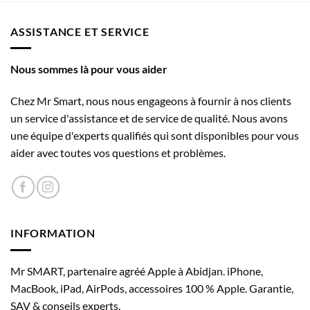
000
a
Enregistrement vidéo HD 1080p à 25 ips, 30 ips ou 60 ips
plusieurs
ASSISTANCE ET SERVICE
Enregistrement vidéo HD 720p à 30 ips
variations.
Les
Enregistrement vidéo ProRes jusqu’à 4K à 30 ips (1080p
options
Nous sommes là pour vous aider
à 30 ips pour 256 Go de stockage)
peuvent
être
Chez Mr Smart, nous nous engageons à fournir à nos clients
Zoom audio
choisies
un service d'assistance et de service de qualité. Nous avons
sur
Flash True Tone adaptatif
une équipe d'experts qualifiés qui sont disponibles pour vous
la
Prise en charge du ralenti en 1080p à 120 ips
ou 240 ips
aider avec toutes vos questions et problèmes.
page
du
Accéléré avec stabilisation
produit
Gamme dynamique étendue pour la vidéo jusqu’à
30 ips
Stabilisation vidéo de qualité cinéma (4K, 1080p et 720p)
INFORMATION
Mise au point automatique continue
Mr SMART, partenaire agréé Apple à Abidjan. iPhone,
Zoom lecture
MacBook, iPad, AirPods, accessoires 100 % Apple. Garantie,
Formats vidéo disponibles : HEVC et H.264
SAV & conseils experts.