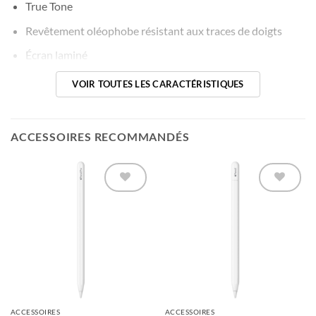
True Tone
Revêtement oléophobe résistant aux traces de doigts
Écran laminé
Revêtement antireflet
VOIR TOUTES LES CARACTÉRISTIQUES
Capacité
ACCESSOIRES RECOMMANDÉS
iPad Pro 11 pouces
256 Go
512 Go
Ajouter à
Ajouter à
la liste
la liste
d’envies
d’envies
1 To
2 To
Puce Apple M5
ACCESSOIRES
ACCESSOIRES