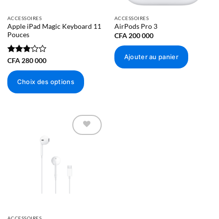
ACCESSOIRES
ACCESSOIRES
Apple iPad Magic Keyboard 11
AirPods Pro 3
Pouces
CFA
200 000
Ajouter au panier
Note
CFA
280 000
2.82
sur 5
Choix des options
Ce
produit
a
plusieurs
variations.
Ajouter à
Les
la liste
d’envies
options
peuvent
être
choisies
sur
la
ACCESSOIRES