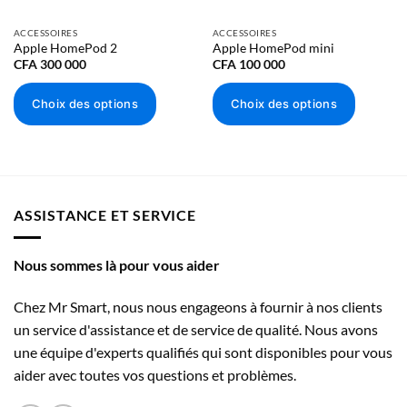
iPhone SE (3ᵉ génération)
ACCESSOIRES
ACCESSOIRES
iPhone 12 Pro
Apple HomePod 2
Apple HomePod mini
CFA
300 000
CFA
100 000
iPhone 12 Pro Max
iPhone 12 mini
Choix des options
Choix des options
iPhone 12
Ce
Ce
produit
produit
iPhone 11 Pro
a
a
plusieurs
plusieurs
iPhone 11 Pro Max
variations.
variations.
ASSISTANCE ET SERVICE
iPhone 11
Les
Les
options
options
iPhone SE (2ᵉ génération)
Nous sommes là pour vous aider
peuvent
peuvent
être
être
iPhone XS
Chez Mr Smart, nous nous engageons à fournir à nos clients
choisies
choisies
iPhone XS Max
sur
sur
un service d'assistance et de service de qualité. Nous avons
la
la
une équipe d'experts qualifiés qui sont disponibles pour vous
iPhone XR
page
page
aider avec toutes vos questions et problèmes.
iPhone X
du
du
produit
produit