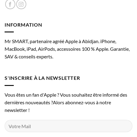
iPhone 8
iPhone 8 Plus
iPhone 7
INFORMATION
iPhone 7 Plus
Mr SMART, partenaire agréé Apple à Abidjan. iPhone,
iPhone 6s
MacBook, iPad, AirPods, accessoires 100 % Apple. Garantie,
iPhone 6s Plus
SAV & conseils experts.
iPhone 6
iPhone 6 Plus
S'INSCRIRE À LA NEWSLETTER
iPhone SE (1ʳᵉ génération)
Vous êtes un fan d'Apple ? Vous souhaitez être informé des
iPhone 5s
dernières nouveautés ?Alors abonnez-vous à notre
iPhone 5c
newsletter !
iPhone 5
Modèles d’iPad