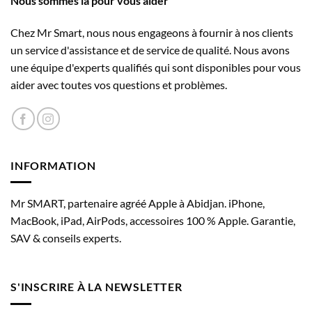
Nous sommes là pour vous aider
être
choisies
Chez Mr Smart, nous nous engageons à fournir à nos clients
sur
la
un service d'assistance et de service de qualité. Nous avons
page
une équipe d'experts qualifiés qui sont disponibles pour vous
du
aider avec toutes vos questions et problèmes.
produit
INFORMATION
Mr SMART, partenaire agréé Apple à Abidjan. iPhone,
MacBook, iPad, AirPods, accessoires 100 % Apple. Garantie,
SAV & conseils experts.
S'INSCRIRE À LA NEWSLETTER