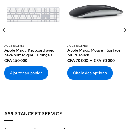
Ajouter à
Ajouter à
la liste
la liste
d’envies
d’envies
ACCESSOIRES
ACCESSOIRES
Apple Magic Keyboard avec
Apple Magic Mouse – Surface
pavé numérique – Français
Multi-Touch
Plage
CFA
150 000
CFA
70 000
–
CFA
90 000
de
prix :
CFA 70
Ajouter au panier
Choix des options
000
à
Ce
CFA 90
000
produit
a
plusieurs
variations.
Les
ASSISTANCE ET SERVICE
options
peuvent