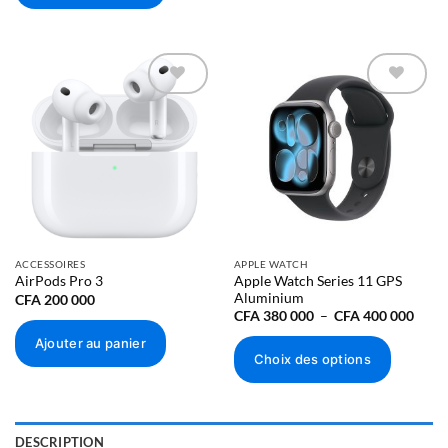
Ajouter à
Ajouter à
la liste
la liste
d’envies
d’envies
ACCESSOIRES
APPLE WATCH
Apple Watch Series 11 GPS
AirPods Pro 3
Aluminium
CFA
200 000
Plage
CFA
380 000
–
CFA
400 000
de
prix :
Ajouter au panier
CFA 
Choix des options
000
à
Ce
CFA 
000
produit
a
DESCRIPTION