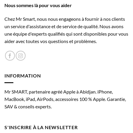
options
options
Nous sommes là pour vous aider
Appareil photo
peuvent
peuvent
être
être
Chez Mr Smart, nous nous engageons à fournir à nos clients
Caméra
choisies
choisies
un service d'assistance et de service de qualité. Nous avons
sur
sur
Système caméra Fusion 48 MP
une équipe d'experts qualifiés qui sont disponibles pour vous
la
la
Caméra principale Fusion 48 MP : 26 mm, ouver­ture
aider avec toutes vos questions et problèmes.
page
page
ƒ/1,6, système de stabilisation optique de l’image par
du
du
produit
produit
dépla­cement du capteur, 100 % de Focus Pixels, prise en
charge des photos super haute réso­lution (24 MP et
48 MP)
INFORMATION
Avec téléobjectif de qualité optique 2x 12 MP : 52 mm,
ouver­ture ƒ/1,6, système de stabilisation optique
Mr SMART, partenaire agréé Apple à Abidjan. iPhone,
de l’image par dépla­cement du capteur, 100 % de
MacBook, iPad, AirPods, accessoires 100 % Apple. Garantie,
Focus Pixels
SAV & conseils experts.
Zoom numérique jusqu’à 10x
Objectif par défaut personna­lisable (caméra
S'INSCRIRE À LA NEWSLETTER
principale Fusion)