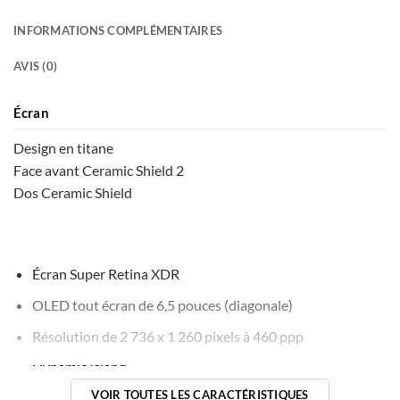
plusieurs
variations.
INFORMATIONS COMPLÉMENTAIRES
Les
options
AVIS (0)
peuvent
être
Écran
choisies
sur
Design en titane
la
Face avant Ceramic Shield 2
page
Dos Ceramic Shield
du
produit
Écran Super Retina XDR
OLED tout écran de 6,5 pouces (diagonale)
Résolution de 2 736 x 1 260 pixels à 460 ppp
Dynamic Island
VOIR TOUTES LES CARACTÉRISTIQUES
Écran toujours activé