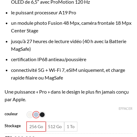
OLED de 6,5″ avec ProMotion 120 Hz
à
CFA 1
le puissant processeur A19 Pro
300
un module photo Fusion 48 Mpx, caméra frontale 18 Mpx
000
Center Stage
jusqu’à 27 heures de lecture vidéo (40 h avec la Batterie
MagSafe)
certification IP68 antieau/poussière
connectivité 5G + Wi-Fi 7, eSIM uniquement, et charge
rapide filaire ou MagSafe
Une puissance « Pro » dans le design le plus fin jamais conçu
par Apple.
EFFACER
couleur
Stockage
256 Go
512 Go
1 To