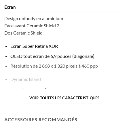
être
Écran
choisies
sur
Design unibody en alu­minium
la
Face avant Ceramic Shield 2
page
Dos Ceramic Shield
du
produit
Écran Super Retina XDR
OLED tout écran de 6,9 pouces (diagonale)
Résolution de 2 868 x 1 320 pixels à 460 ppp
Dynamic Island
Écran toujours activé
VOIR TOUTES LES CARACTÉRISTIQUES
Technologie ProMotion avec taux de rafraîchissement
adaptatif atteignant 120 Hz
Écran HDR
ACCESSOIRES RECOMMANDÉS
True Tone