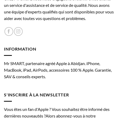
GPU 6 cœurs avec accélérateurs neuronaux
choisies
un service d'assistance et de service de qualité. Nous avons
sur
Neural Engine 16 cœurs
une équipe d'experts qualifiés qui sont disponibles pour vous
la
aider avec toutes vos questions et problèmes.
page
Ray tracing à accélération matérielle
du
produit
Appareil photo
INFORMATION
Caméra
Système caméra Pro Fusion 48 MP
Mr SMART, partenaire agréé Apple à Abidjan. iPhone,
Caméra principale Fusion 48 MP : 24 mm, ouver­ture
MacBook, iPad, AirPods, accessoires 100 % Apple. Garantie,
ƒ/1,78, système de 2ᵉ géné­ration de stabilisation optique
SAV & conseils experts.
de l’image par dépla­cement du capteur, 100 % de
Focus Pixels, prise en charge des photos super haute réso­
lution (24 MP et 48 MP)
S'INSCRIRE À LA NEWSLETTER
Avec téléobjectif de qualité optique 2x 12 MP : 48 mm,
ouver­ture ƒ/1,78, système de 2ᵉ géné­ration de
Vous êtes un fan d'Apple ? Vous souhaitez être informé des
stabilisation optique de l’image par dépla­cement du
dernières nouveautés ?Alors abonnez-vous à notre