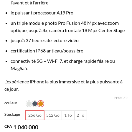
CFA 1
l’avant et à l’arrière
700
le puissant processeur A19 Pro
000
un triple module photo Pro Fusion 48 Mpx avec zoom
optique jusqu’à 8x, caméra frontale 18 Mpx Center Stage
jusqu’à 37 heures de lecture vidéo
certification IP68 antieau/poussière
connectivité 5G + Wi-Fi 7, et charge rapide filaire ou
MagSafe
L’expérience iPhone la plus immersive et la plus puissante à
ce jour.
EFFACER
couleur
Stockage
256 Go
512 Go
1 To
2 To
CFA
1 040 000