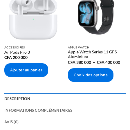
à la liste
à la liste
d’envies
d’envies
ACCESSOIRES
APPLE WATCH
Apple Watch Series 11 GPS
AirPods Pro 3
Aluminium
CFA
200 000
Plage
CFA
380 000
–
CFA
400 000
de
prix :
Ajouter au panier
CFA 
Choix des options
000
à
Ce
CFA 
000
produit
a
DESCRIPTION
plusieurs
variations.
INFORMATIONS COMPLÉMENTAIRES
Les
options
AVIS (0)
peuvent