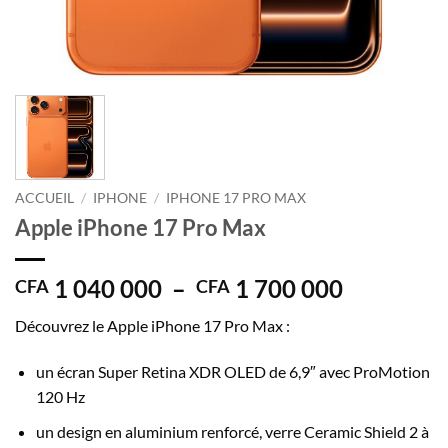
ACCUEIL
/
IPHONE
/
IPHONE 17 PRO MAX
Apple iPhone 17 Pro Max
Plage
1 040 000
–
1 700 000
CFA
CFA
de
Découvrez le Apple iPhone 17 Pro Max :
prix :
CFA 1
un écran Super Retina XDR OLED de 6,9″ avec ProMotion
040
120 Hz
000
à
un design en aluminium renforcé, verre Ceramic Shield 2 à