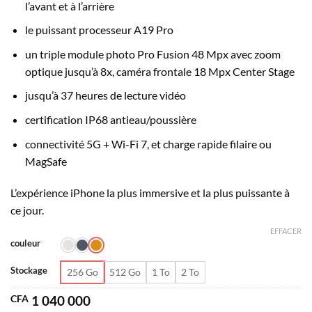
CFA 1
l’avant et à l’arrière
700
le puissant processeur A19 Pro
000
un triple module photo Pro Fusion 48 Mpx avec zoom
optique jusqu’à 8x, caméra frontale 18 Mpx Center Stage
jusqu’à 37 heures de lecture vidéo
certification IP68 antieau/poussière
connectivité 5G + Wi-Fi 7, et charge rapide filaire ou
MagSafe
L’expérience iPhone la plus immersive et la plus puissante à
ce jour.
EFFACER
couleur
Stockage
256 Go
512 Go
1 To
2 To
CFA
1 040 000