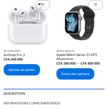
Ajouter à
Ajouter à
la liste
la liste
d’envies
d’envies
ACCESSOIRES
APPLE WATCH
Apple Watch Series 11 GPS
AirPods Pro 3
Aluminium
CFA
200 000
Plage
CFA
380 000
–
CFA
400 000
de
prix :
Ajouter au panier
CFA 
Choix des options
000
à
Ce
CFA 
000
produit
a
DESCRIPTION
plusieurs
variations.
INFORMATIONS COMPLÉMENTAIRES
Les