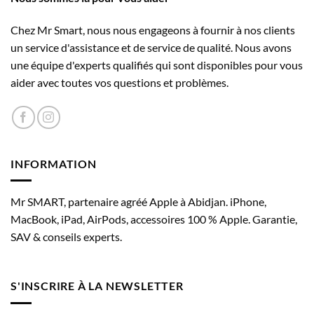
peuvent
effica­cité énergétique
être
Chez Mr Smart, nous nous engageons à fournir à nos clients
GPU 6 cœurs avec accélérateurs neuronaux
choisies
un service d'assistance et de service de qualité. Nous avons
sur
Neural Engine 16 cœurs
une équipe d'experts qualifiés qui sont disponibles pour vous
la
aider avec toutes vos questions et problèmes.
page
Ray tracing à accélération matérielle
du
produit
Appareil photo
INFORMATION
Caméra
Système caméra Pro Fusion 48 MP
Mr SMART, partenaire agréé Apple à Abidjan. iPhone,
Caméra principale Fusion 48 MP : 24 mm, ouver­ture
MacBook, iPad, AirPods, accessoires 100 % Apple. Garantie,
ƒ/1,78, système de 2ᵉ géné­ration de stabilisation optique
SAV & conseils experts.
de l’image par dépla­cement du capteur, 100 % de
Focus Pixels, prise en charge des photos super haute réso­
lution (24 MP et 48 MP)
S'INSCRIRE À LA NEWSLETTER
Avec téléobjectif de qualité optique 2x 12 MP : 48 mm,