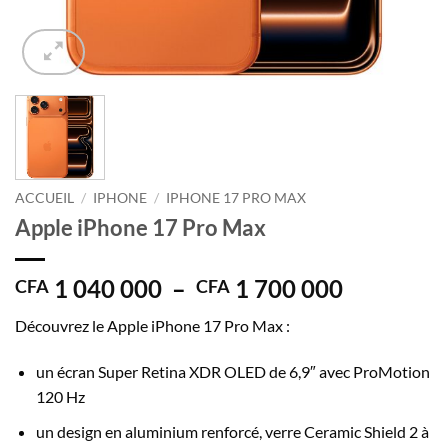
ACCUEIL
/
IPHONE
/
IPHONE 17 PRO MAX
Apple iPhone 17 Pro Max
Plage
1 040 000
–
1 700 000
CFA
CFA
de
Découvrez le Apple iPhone 17 Pro Max :
prix :
CFA 1
un écran Super Retina XDR OLED de 6,9″ avec ProMotion
040
120 Hz
000
à
un design en aluminium renforcé, verre Ceramic Shield 2 à