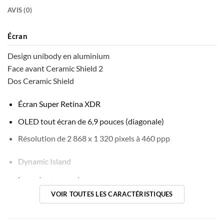
options
AVIS (0)
peuvent
être
Écran
choisies
sur
Design unibody en alu­minium
la
Face avant Ceramic Shield 2
page
Dos Ceramic Shield
du
produit
Écran Super Retina XDR
OLED tout écran de 6,9 pouces (diagonale)
Résolution de 2 868 x 1 320 pixels à 460 ppp
Dynamic Island
Écran toujours activé
VOIR TOUTES LES CARACTÉRISTIQUES
Technologie ProMotion avec taux de rafraîchissement
adaptatif atteignant 120 Hz