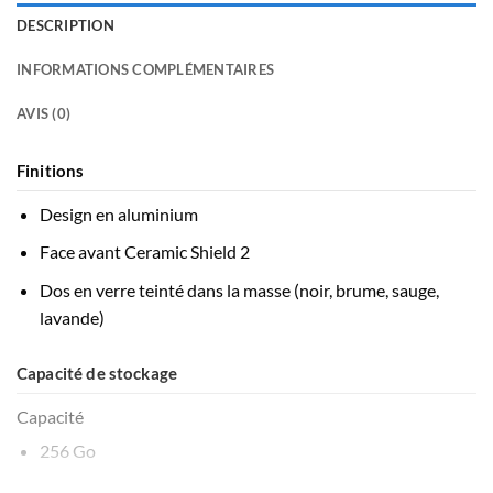
a
DESCRIPTION
plusieurs
variations.
INFORMATIONS COMPLÉMENTAIRES
Les
options
AVIS (0)
peuvent
être
Finitions
choisies
sur
Design en alu­minium
la
page
Face avant Ceramic Shield 2
du
Dos en verre teinté dans la masse (noir, brume, sauge,
produit
lavande)
Capacité de stockage
Capacité
256 Go
512 Go