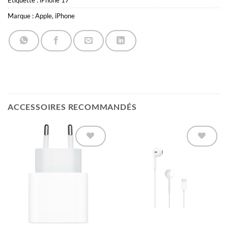
Étiquette :
iPhone 17
Marque :
Apple
,
iPhone
ACCESSOIRES RECOMMANDÉS
Ajouter à
Ajouter à
la liste
la liste
d’envies
d’envies