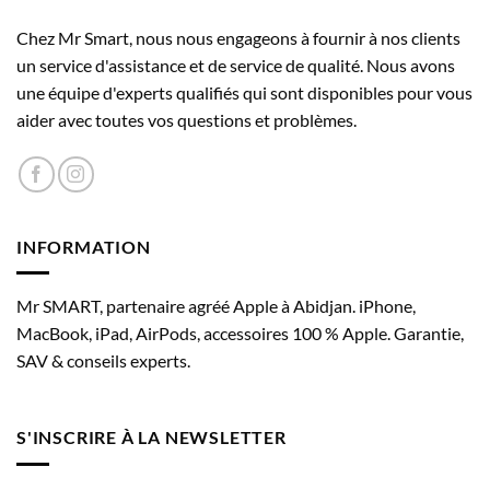
peuvent
Apple Intelligence
être
Chez Mr Smart, nous nous engageons à fournir à nos clients
choisies
Apple Intelligence est intégrée à vos apps et expé­riences
un service d'assistance et de service de qualité. Nous avons
sur
pour vous aider à communiquer, à vous exprimer et à en faire
une équipe d'experts qualifiés qui sont disponibles pour vous
la
plus, sans effort. Et grâce à des technolo­gies révolution­naires
aider avec toutes vos questions et problèmes.
page
de protection de la vie privée, vous avez la garantie que
du
4
produit
personne ne peut accéder à vos données, pas même Apple
.
INFORMATION
Puce
Mr SMART, partenaire agréé Apple à Abidjan. iPhone,
Puce
MacBook, iPad, AirPods, accessoires 100 % Apple. Garantie,
Puce A19
SAV & conseils experts.
CPU 6 cœurs avec 2 cœurs de perfor­mance et 4 cœurs
à haute effica­cité éner­gétique
S'INSCRIRE À LA NEWSLETTER
GPU 5 cœurs avec accélérateurs neuronaux