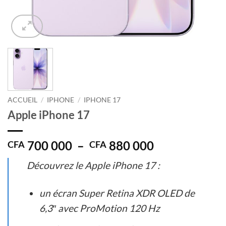
ACCUEIL
/
IPHONE
/
IPHONE 17
Apple iPhone 17
Plage
700 000
–
880 000
CFA
CFA
de
Découvrez le Apple iPhone 17 :
prix :
CFA 700
000
un écran Super Retina XDR OLED de
à
6,3″ avec ProMotion 120 Hz
CFA 880