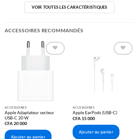
VOIR TOUTES LES CARACTÉRISTIQUES
Dimensions et poids
Dimensions et poids
ACCESSOIRES RECOMMANDÉS
Largeur :
71,5 mm
Hauteur :
149,6 mm
Épaisseur :
7,95 mm
Ajouter à
Ajouter à
la liste
la liste
Poids :
d’envies
d’envies
177 g
Écran
Écran
ACCESSOIRES
ACCESSOIRES
Apple Adaptateur secteur
Apple EarPods (USB-C)
USB‑C 20 W
CFA
15 000
Écran Super Retina XDR
CFA
20 000
OLED tout écran de 6,3 pouces (diagonale)
Ajouter au panier
Ajouter au panier