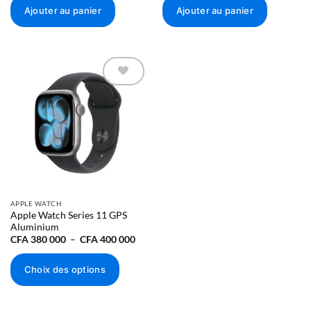
Ajouter au panier
Ajouter au panier
Ajouter à
la liste
d’envies
APPLE WATCH
Apple Watch Series 11 GPS
Aluminium
Plage
CFA
380 000
–
CFA
400 000
de
prix :
CFA 380
Choix des options
000
à
Ce
CFA 400
000
produit