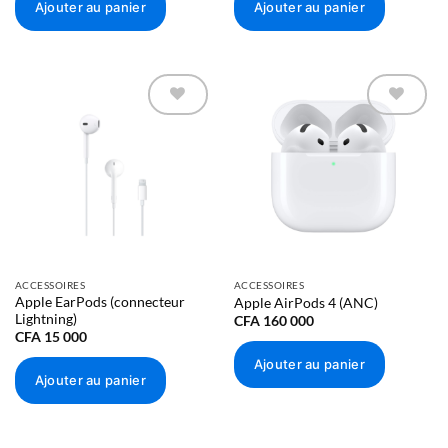
Ajouter au panier
Ajouter au panier
Résistance aux éclaboussures, à l’eau et à la poussière
Indice de protection IP68 (jusqu’à 6 mètres de profondeur
pendant 30 minutes maximum) défini par la norme 60529 de
la CEI
Ajouter à
Ajouter à
la liste
la liste
d’envies
d’envies
Puce
Puce A15 Bionic
CPU 6 cœurs avec 2 cœurs de performance et 4 cœurs à
haute efficacité énergétique
ACCESSOIRES
ACCESSOIRES
Apple EarPods (connecteur
Apple AirPods 4 (ANC)
Lightning)
CFA
160 000
GPU 4 cœurs
CFA
15 000
Ajouter au panier
Neural Engine 16 cœurs
Ajouter au panier
Appareil photo
Double appareil photo 12 Mpx : objectif principal et ultra