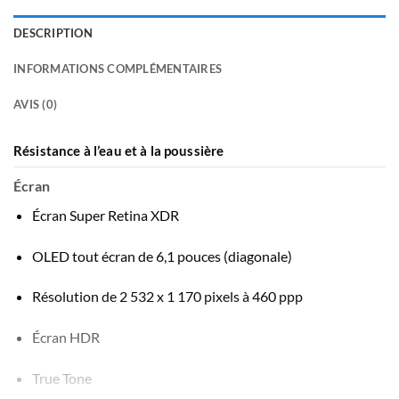
000
produit
a
DESCRIPTION
plusieurs
variations.
INFORMATIONS COMPLÉMENTAIRES
Les
options
AVIS (0)
peuvent
être
Résistance à l’eau et à la poussière
choisies
sur
Écran
la
page
Écran Super Retina XDR
du
produit
OLED tout écran de 6,1 pouces (diagonale)
Résolution de 2 532 x 1 170 pixels à 460 ppp
Écran HDR
True Tone