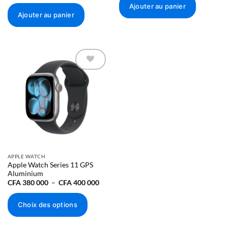
Ajouter au panier
Ajouter au panier
Ajouter à
la liste
d’envies
APPLE WATCH
Apple Watch Series 11 GPS
Aluminium
Plage
CFA
380 000
–
CFA
400 000
de
prix :
CFA 380
Choix des options
000
à
Ce
CFA 400