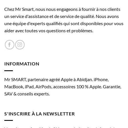
peuvent
peuvent
être
être
Correction des yeux rouges avancée
Chez Mr Smart, nous nous engageons à fournir à nos clients
choisies
choisies
un service d'assistance et de service de qualité. Nous avons
sur
sur
Stabilisation automatique de l’image
une équipe d'experts qualifiés qui sont disponibles pour vous
la
la
aider avec toutes vos questions et problèmes.
page
page
Mode Rafale
du
du
produit
produit
Géo­référence­ment des photos
Formats d’image disponibles : HEIF et JPEG
INFORMATION
Enregistrement vidéo
Mr SMART, partenaire agréé Apple à Abidjan. iPhone,
Mode Cinématique (1080p à 30 i/s)
MacBook, iPad, AirPods, accessoires 100 % Apple. Garantie,
SAV & conseils experts.
Enregistrement vidéo HDR avec Dolby Vision jusqu’à 4K à
60 i/s
S'INSCRIRE À LA NEWSLETTER
Enregistrement vidéo 4K à 24, 25, 30 ou 60 i/s