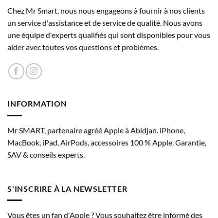
Chez Mr Smart, nous nous engageons à fournir à nos clients
un service d'assistance et de service de qualité. Nous avons
une équipe d'experts qualifiés qui sont disponibles pour vous
aider avec toutes vos questions et problèmes.
Boutons
INFORMATION
de volume
:top
Haut‑parleur stéréo
:top
Mr SMART, partenaire agréé Apple à Abidjan. iPhone,
Caméra
:top
MacBook, iPad, AirPods, accessoires 100 % Apple. Garantie,
Micro
:top
SAV & conseils experts.
Bouton supérieur/
Capteur Touch ID
:top
Haut‑parleur stéréo
:bottom
S'INSCRIRE À LA NEWSLETTER
Caméra
:back
Micro
:back
Vous êtes un fan d'Apple ? Vous souhaitez être informé des
Connecteur magnétique
:right side, middle