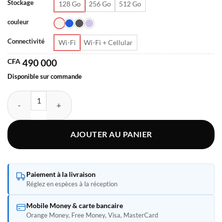
000
Stockage
128 Go
256 Go
512 Go
couleur
Connectivité
Wi-Fi
Wi-Fi + Cellular
CFA
490 000
Disponible sur commande
quantité de Apple iPad mini (2024)
AJOUTER AU PANIER
Paiement à la livraison
Réglez en espèces à la réception
Mobile Money & carte bancaire
Orange Money, Free Money, Visa, MasterCard