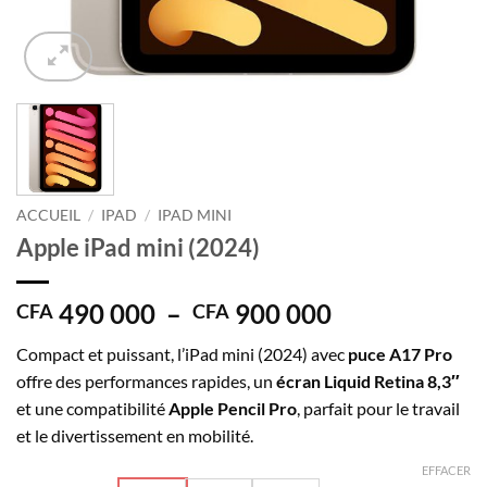
ACCUEIL
/
IPAD
/
IPAD MINI
Apple iPad mini (2024)
Plage
490 000
–
900 000
CFA
CFA
de
Compact et puissant, l’iPad mini (2024) avec
puce A17 Pro
prix :
offre des performances rapides, un
écran Liquid Retina 8,3″
CFA 490
et une compatibilité
Apple Pencil Pro
, parfait pour le travail
000
et le divertissement en mobilité.
à
CFA 900
EFFACER