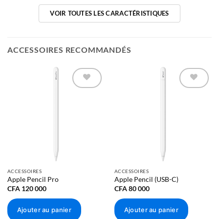
Bleu
VOIR TOUTES LES CARACTÉRISTIQUES
Mauve
Lumière stellaire
ACCESSOIRES RECOMMANDÉS
Gris sidéral
Capacité de stockage
Ajouter à
Ajouter à
la liste
la liste
Capacité
d’envies
d’envies
128 Go
256 Go
512 Go
ACCESSOIRES
ACCESSOIRES
Apple Pencil Pro
Apple Pencil (USB-C)
Dimensions
CFA
120 000
CFA
80 000
Dimensions et poids
Ajouter au panier
Ajouter au panier