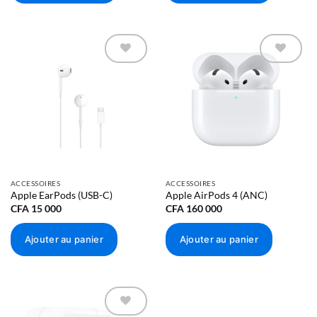
Ajouter à
Ajouter à
la liste
la liste
d’envies
d’envies
height:
195,4 mm
ACCESSOIRES
ACCESSOIRES
Apple EarPods (USB-C)
Apple AirPods 4 (ANC)
width:
134,8 mm
CFA
15 000
CFA
160 000
depth:
6,3 mm
Modèles Wi‑Fi
Ajouter au panier
Ajouter au panier
293 g
Modèles Wi‑Fi + Cellular